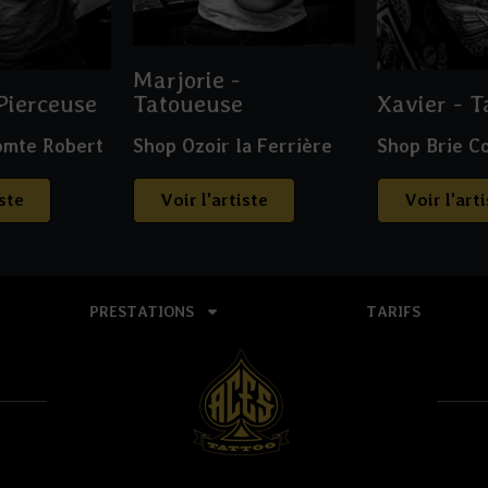
Marjorie -
Pierceuse
Tatoueuse
Xavier - 
omte Robert
Shop Ozoir la Ferrière
Shop Brie C
iste
Voir l'artiste
Voir l'art
PRESTATIONS
TARIFS