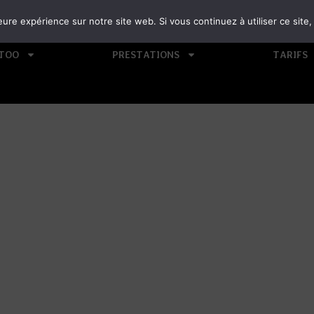
eure expérience sur notre site web. Si vous continuez à utiliser ce sit
TTOO
PRESTATIONS
TARIFS
PE