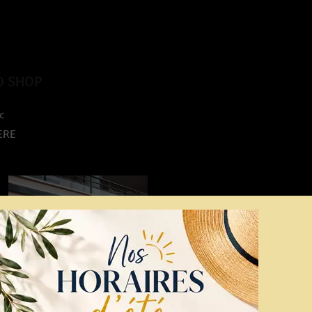
O SHOP
c
ERE