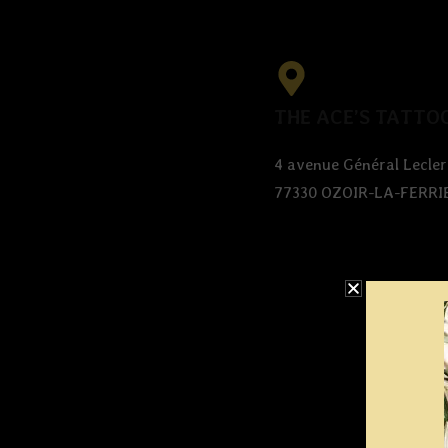
THE ACE’S TATTO
4 avenue Général Lecler
77330 OZOIR-LA-FERRI