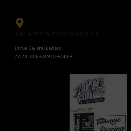
THE ACE’S TATTOO SHOP B.C.R.
18 rue Général Leclerc
77170 BRIE-COMTE-ROBERT