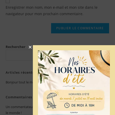
Enregistrer mon nom, mon e-mail et mon site dans le
navigateur pour mon prochain commentaire.
Rechercher
RECHERCHER
Articles récents
Bonjour tout le monde !
Commentaires récents
Un commentateur ou commentatrice WordPress
sur
Bonjour tout
le monde !