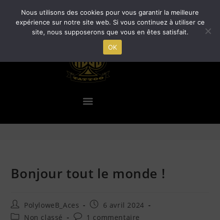
Nous utilisons des cookies pour vous garantir la meilleure
expérience sur notre site web. Si vous continuez à utiliser ce
site, nous supposerons que vous en êtes satisfait.
OK
Blog
>
Non classé
>
Bonjour tout le monde !
Bonjour tout le monde !
PolyloweB_Aces
6 avril 2024
Non classé
1 commentaire